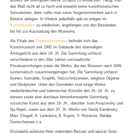
abseits der Metropolen wahre Schätze zu entdecken. Hängt man
das Maß nicht all zu hoch und erwartet keine kunsthistorischen
Sensationen, dann sollte man seine Vorgenommenheit auch in
Belarus ablegen. In Vitebsk jedenfalls gab es einiges im
Kunstmuseum
zu entdecken, angefangen von den Beständen,
bis hin zur Ausstattung des Museums.
Als Filiale des
Regionalmuseums
befindet sich das
Kunstmuseum seit 1992 im Gebäude des ehemaligen
Amtsgericht aus dem 19. Jh. Die Sammlung umfasst
verschiedene in den 20er Jahren verstaatlichte
Privatsammlungen sowie die Werke, die das Museum nach 1945
systematisch zusammengetragen hat. Die Sammlung umfasst
Ikonen, Gemälde, Graphik, Holzschnitzereien, religiöse Objekte
und Skulpturen. Unter den Gemälden sind einige Werke
niederländischer und italienischer Künstler des 16.-18. Jh. zu
nennen sowie eine durchaus bemerkenswerte Sammlung
russischer Kunst aus dem 19. Jh., darunter Ivan Aivazovsky und
Ilja Repin, sowie aus dem 20. Jh. Werke von Vasilij Kandinsky,
Marc Chagall, A. Lentulava, A. Kuprin, V. Rosanow, Natalja
Gontscharowa u.a.
Einzigartig aufgrund ihres regionalen Bezugs und ganzer Stolz