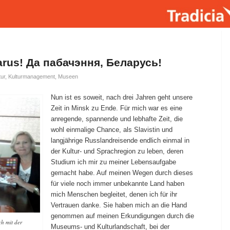
arus! Да пабачэння, Беларусь!
tur
,
Kulturmanagement
,
Museen
Nun ist es soweit, nach drei Jahren geht unsere
Zeit in Minsk zu Ende. Für mich war es eine
anregende, spannende und lebhafte Zeit, die
wohl einmalige Chance, als Slavistin und
langjährige Russlandreisende endlich einmal in
der Kultur- und Sprachregion zu leben, deren
Studium ich mir zu meiner Lebensaufgabe
gemacht habe. Auf meinen Wegen durch dieses
für viele noch immer unbekannte Land haben
mich Menschen begleitet, denen ich für ihr
Vertrauen danke. Sie haben mich an die Hand
genommen auf meinen Erkundigungen durch die
h mit der
Museums- und Kulturlandschaft, bei der