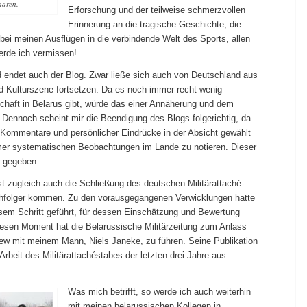
naren.
Erforschung und der teilweise schmerzvollen
Erinnerung an die tragische Geschichte, die
bei meinen Ausflügen in die verbindende Welt des Sports, allen
werde ich vermissen!
ndet auch der Blog. Zwar ließe sich auch von Deutschland aus
Kulturszene fortsetzen. Da es noch immer recht wenig
schaft in Belarus gibt, würde das einer Annäherung und dem
 Dennoch scheint mir die Beendigung des Blogs folgerichtig, da
r Kommentare und persönlicher Eindrücke in der Absicht gewählt
mmer systematischen Beobachtungen im Lande zu notieren. Dieser
r gegeben.
 zugleich auch die Schließung des deutschen Militärattaché-
achfolger kommen. Zu den vorausgegangenen Verwicklungen hatte
diesem Schritt geführt, für dessen Einschätzung und Bewertung
. Diesen Moment hat die Belarussische Militärzeitung zum Anlass
ew mit meinem Mann, Niels Janeke, zu führen. Seine Publikation
 Arbeit des Militärattachéstabes der letzten drei Jahre aus
Was mich betrifft, so werde ich auch weiterhin
mit meinen belarussischen Kollegen in