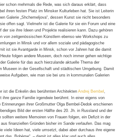
hier schon mehrmals die Rede, was sich daraus erklärt, dass
el ihren festen Platz im Minsker Kulturleben hat. Sie ist Leiterin
hen Galerie „Shchemeljova“, dessen Kunst sie nicht besonders
sie offen sagt. Vielmehr ist die Galerie für sie ein Forum und eine
uf der sie ihre Ideen und Projekte realisieren kann. Dazu gehören
en von zeitgenössischen Künstlern ebenso wie Workshops zu
mmlungen in Minsk und vor allem soziale und pädagogische
mit ist sie Avantgarde in Minsk, schon vor Jahren hat die damit
 Heute folgen andere Museen, doch noch immer gehen wichtige
der Galerie für das auch hierzulande aktuelle Thema der
on Museen in der Gesellschaft und städtischen Umgebung. Damit
teilweise Aufgaben, wie man sie bei uns in kommunalen Galerien
er ist die Enkelin des berühmten Architekten
Andrej Bembel
,
t ihre ganze Familie irgendwie berühmt. In einer eigens von
ie Erinnerungen ihrer Großmutter Olga Bembel-Dedok erschienen
ebendiges Bild der ersten Hälfte des 20. Jh. in Russland und der
 sollten weitere Memoiren von Frauen folgen, ein Defizit in der
ber aus finanziellen Gründen bisher im Sande verlaufen. Das mag
e viele Ideen hat, viele umsetzt, dabei aber durchaus ihre eigene
nnt das „Bohème“ – damit ist alles klar und auch alles