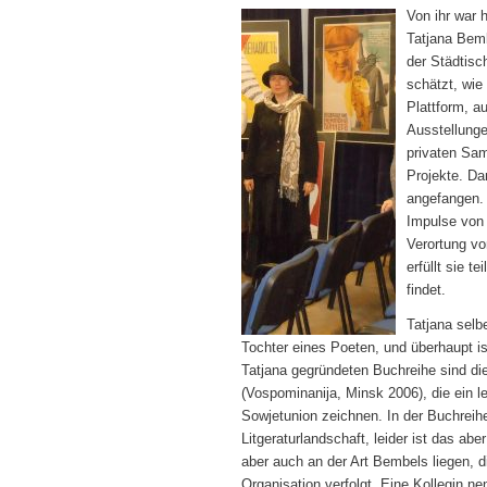
Von ihr war 
Tatjana Bemb
der Städtisc
schätzt, wie 
Plattform, a
Ausstellung
privaten Sa
Projekte. Da
angefangen.
Impulse von 
Verortung v
erfüllt sie 
findet.
Tatjana selb
Tochter eines Poeten, und überhaupt is
Tatjana gegründeten Buchreihe sind d
(Vospominanija, Minsk 2006), die ein l
Sowjetunion zeichnen. In der Buchreihe
Litgeraturlandschaft, leider ist das a
aber auch an der Art Bembels liegen, di
Organisation verfolgt. Eine Kollegin ne