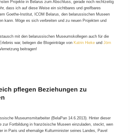
sten Projekte in Belarus zum Abschluss, gerade noch rechtzeitig
ehr, dass ich auf diese Weise ein sichtbares und greifbares
em Goethe-Institut, ICOM Belarus, den belarussischen Museen
en kann. Möge es sich verbreiten und zu neuen Projekten und
stausch mit den belarussischen Museumskollegen auch für die
Erlebnis war, belegen die Blogeinträge von
Katrin Hieke
und
Jörn
Vernetzung beitragen!
ich pflegen Beziehungen zu
en
russische Museumsmitarbeiter (BelaPan 14.6.2013). Hinter dieser
e zur Fortbildung in französische Museen einzuladen, steckt, wen
er in Paris und ehemalige Kulturminister seines Landes, Pavel