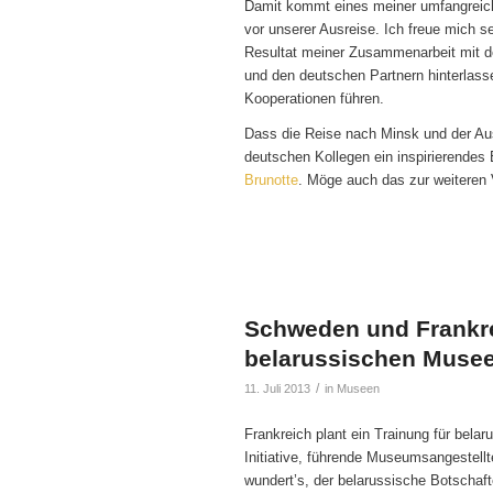
Damit kommt eines meiner umfangreich
vor unserer Ausreise. Ich freue mich s
Resultat meiner Zusammenarbeit mit d
und den deutschen Partnern hinterlass
Kooperationen führen.
Dass die Reise nach Minsk und der Au
deutschen Kollegen ein inspirierendes 
Brunotte
. Möge auch das zur weiteren 
Schweden und Frankre
belarussischen Muse
/
11. Juli 2013
in
Museen
Frankreich plant ein Trainung für bela
Initiative, führende Museumsangestellt
wundert’s, der belarussische Botschaft