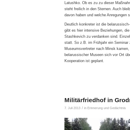
Latushko. Ob es zu zu dieser Maßnahm
steht freilich in den Sternen. Auch ble
davon haben und welche Anregungen s
Deutlich konkreter ist die belarussis
gibt es hier intensive Beziehungen, d
Stashkevich zu verdanken sind. Einzeln
statt. So z.B. im Frühjahr ein Semina
Museumsvertreter nach Minsk kamen, u
belarussischer Museen sich vor Ort übe
Kooperation ist geplant.
Militärfriedhof in Gro
/
7. Juli 2013
in
Erinnerung und Gedächtnis