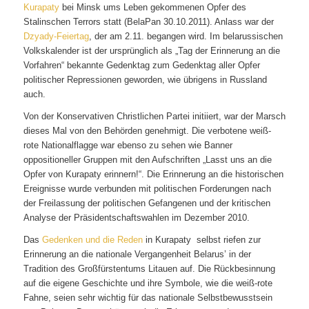
Kurapaty
bei Minsk ums Leben gekommenen Opfer des
Stalinschen Terrors statt (BelaPan 30.10.2011). Anlass war der
Dzyady-Feiertag
, der am 2.11. begangen wird. Im belarussischen
Volkskalender ist der ursprünglich als „Tag der Erinnerung an die
Vorfahren“ bekannte Gedenktag zum Gedenktag aller Opfer
politischer Repressionen geworden, wie übrigens in Russland
auch.
Von der Konservativen Christlichen Partei initiiert, war der Marsch
dieses Mal von den Behörden genehmigt. Die verbotene weiß-
rote Nationalflagge war ebenso zu sehen wie Banner
oppositioneller Gruppen mit den Aufschriften „Lasst uns an die
Opfer von Kurapaty erinnern!“. Die Erinnerung an die historischen
Ereignisse wurde verbunden mit politischen Forderungen nach
der Freilassung der politischen Gefangenen und der kritischen
Analyse der Präsidentschaftswahlen im Dezember 2010.
Das
Gedenken und die Reden
in Kurapaty selbst riefen zur
Erinnerung an die nationale Vergangenheit Belarus’ in der
Tradition des Großfürstentums Litauen auf. Die Rückbesinnung
auf die eigene Geschichte und ihre Symbole, wie die weiß-rote
Fahne, seien sehr wichtig für das nationale Selbstbewusstsein