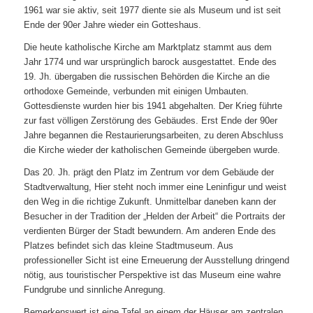
1961 war sie aktiv, seit 1977 diente sie als Museum und ist seit
Ende der 90er Jahre wieder ein Gotteshaus.
Die heute katholische Kirche am Marktplatz stammt aus dem
Jahr 1774 und war ursprünglich barock ausgestattet. Ende des
19. Jh. übergaben die russischen Behörden die Kirche an die
orthodoxe Gemeinde, verbunden mit einigen Umbauten.
Gottesdienste wurden hier bis 1941 abgehalten. Der Krieg führte
zur fast völligen Zerstörung des Gebäudes. Erst Ende der 90er
Jahre begannen die Restaurierungsarbeiten, zu deren Abschluss
die Kirche wieder der katholischen Gemeinde übergeben wurde.
Das 20. Jh. prägt den Platz im Zentrum vor dem Gebäude der
Stadtverwaltung, Hier steht noch immer eine Leninfigur und weist
den Weg in die richtige Zukunft. Unmittelbar daneben kann der
Besucher in der Tradition der „Helden der Arbeit“ die Portraits der
verdienten Bürger der Stadt bewundern. Am anderen Ende des
Platzes befindet sich das kleine Stadtmuseum. Aus
professioneller Sicht ist eine Erneuerung der Ausstellung dringend
nötig, aus touristischer Perspektive ist das Museum eine wahre
Fundgrube und sinnliche Anregung.
Bemerkenswert ist eine Tafel an einem der Häuser am zentralen