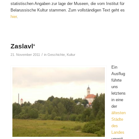
statistischen Angaben zur lage der Museen, die vom Institut für
Belarussische Kultur stammen. Zum vollständigen Text geht es
hier
.
Zaslavl‘
/
21. November 2011
in
Geschichte
,
Kultur
Ein
Ausflug
führte
uns
letztens
in eine
der
ältesten
Städte
des
Landes
unweit