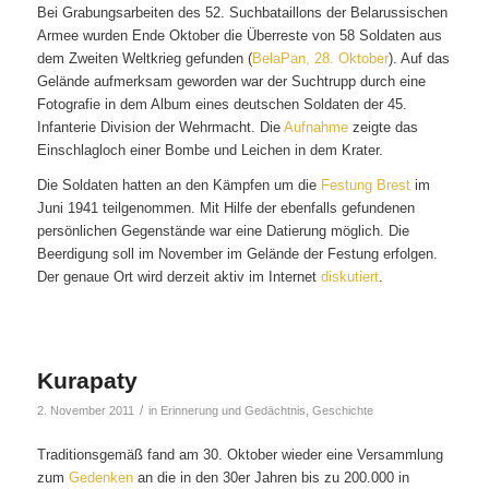
Bei Grabungsarbeiten des 52. Suchbataillons der Belarussischen
Armee wurden Ende Oktober die Überreste von 58 Soldaten aus
dem Zweiten Weltkrieg gefunden (
BelaPan, 28. Oktober
). Auf das
Gelände aufmerksam geworden war der Suchtrupp durch eine
Fotografie in dem Album eines deutschen Soldaten der 45.
Infanterie Division der Wehrmacht. Die
Aufnahme
zeigte das
Einschlagloch einer Bombe und Leichen in dem Krater.
Die Soldaten hatten an den Kämpfen um die
Festung Brest
im
Juni 1941 teilgenommen. Mit Hilfe der ebenfalls gefundenen
persönlichen Gegenstände war eine Datierung möglich. Die
Beerdigung soll im November im Gelände der Festung erfolgen.
Der genaue Ort wird derzeit aktiv im Internet
diskutiert
.
Kurapaty
/
2. November 2011
in
Erinnerung und Gedächtnis
,
Geschichte
Traditionsgemäß fand am 30. Oktober wieder eine Versammlung
zum
Gedenken
an die in den 30er Jahren bis zu 200.000 in