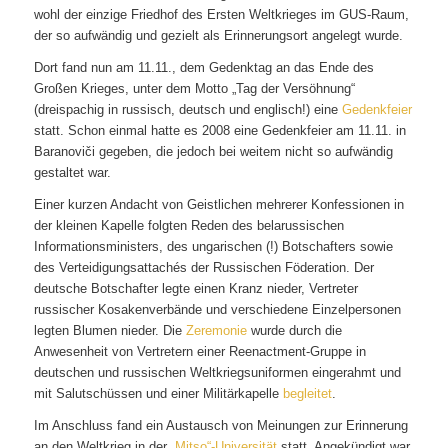
wohl der einzige Friedhof des Ersten Weltkrieges im GUS-Raum,
der so aufwändig und gezielt als Erinnerungsort angelegt wurde.
Dort fand nun am 11.11., dem Gedenktag an das Ende des
Großen Krieges, unter dem Motto „Tag der Versöhnung“
(dreispachig in russisch, deutsch und englisch!) eine
Gedenkfeier
statt. Schon einmal hatte es 2008 eine Gedenkfeier am 11.11. in
Baranoviči gegeben, die jedoch bei weitem nicht so aufwändig
gestaltet war.
Einer kurzen Andacht von Geistlichen mehrerer Konfessionen in
der kleinen Kapelle folgten Reden des belarussischen
Informationsministers, des ungarischen (!) Botschafters sowie
des Verteidigungsattachés der Russischen Föderation. Der
deutsche Botschafter legte einen Kranz nieder, Vertreter
russischer Kosakenverbände und verschiedene Einzelpersonen
legten Blumen nieder. Die
Zeremonie
wurde durch die
Anwesenheit von Vertretern einer Reenactment-Gruppe in
deutschen und russischen Weltkriegsuniformen eingerahmt und
mit Salutschüssen und einer Militärkapelle
begleitet
.
Im Anschluss fand ein Austausch von Meinungen zur Erinnerung
an den Weltkrieg in der
„Mitso“-Universität
statt. Angekündigt war