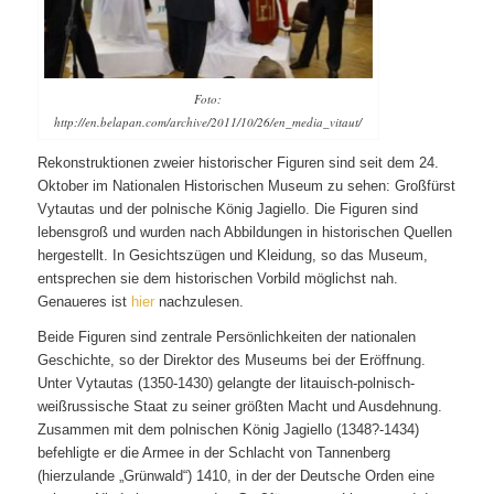
Foto:
http://en.belapan.com/archive/2011/10/26/en_media_vitaut/
Rekonstruktionen zweier historischer Figuren sind seit dem 24.
Oktober im Nationalen Historischen Museum zu sehen: Großfürst
Vytautas und der polnische König Jagiello. Die Figuren sind
lebensgroß und wurden nach Abbildungen in historischen Quellen
hergestellt. In Gesichtszügen und Kleidung, so das Museum,
entsprechen sie dem historischen Vorbild möglichst nah.
Genaueres ist
hier
nachzulesen.
Beide Figuren sind zentrale Persönlichkeiten der nationalen
Geschichte, so der Direktor des Museums bei der Eröffnung.
Unter Vytautas (1350-1430) gelangte der litauisch-polnisch-
weißrussische Staat zu seiner größten Macht und Ausdehnung.
Zusammen mit dem polnischen König Jagiello (1348?-1434)
befehligte er die Armee in der Schlacht von Tannenberg
(hierzulande „Grünwald“) 1410, in der der Deutsche Orden eine