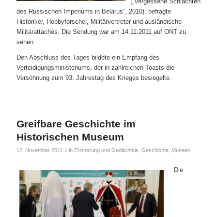
(„Vergessene Schlachten
des Russischen Imperiums in Belarus“, 2010), befragte
Historiker, Hobbyforscher, Militärvertreter und ausländische
Militärattachés. Die Sendung war am 14.11.2011 auf ONT zu
sehen.
Den Abschluss des Tages bildete ein Empfang des
Verteidigungsministeriums, der in zahlreichen Toasts die
Versöhnung zum 93. Jahrestag des Krieges besiegelte.
Greifbare Geschichte im
Historischen Museum
/
12. November 2011
in
Erinnerung und Gedächtnis
,
Geschichte
,
Museen
Die