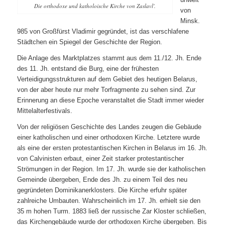
Die orthodoxe und katholoische Kirche von Zaslavl'.
von
Minsk.
985 von Großfürst Vladimir gegründet, ist das verschlafene
Städtchen ein Spiegel der Geschichte der Region.
Die Anlage des Marktplatzes stammt aus dem 11./12. Jh. Ende
des 11. Jh. entstand die Burg, eine der frühesten
Verteidigungsstrukturen auf dem Gebiet des heutigen Belarus,
von der aber heute nur mehr Torfragmente zu sehen sind. Zur
Erinnerung an diese Epoche veranstaltet die Stadt immer wieder
Mittelalterfestivals.
Von der religiösen Geschichte des Landes zeugen die Gebäude
einer katholischen und einer orthodoxen Kirche. Letztere wurde
als eine der ersten protestantischen Kirchen in Belarus im 16. Jh.
von Calvinisten erbaut, einer Zeit starker protestantischer
Strömungen in der Region. Im 17. Jh. wurde sie der katholischen
Gemeinde übergeben, Ende des Jh. zu einem Teil des neu
gegründeten Dominikanerklosters. Die Kirche erfuhr später
zahlreiche Umbauten. Wahrscheinlich im 17. Jh. erhielt sie den
35 m hohen Turm. 1883 ließ der russische Zar Kloster schließen,
das Kirchengebäude wurde der orthodoxen Kirche übergeben. Bis