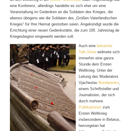
eine Konferenz, allerdings handelte es sich eher um eine
Veranstaltung im Gedenken an die Soldaten des Krieges, die
ebenso übrigens wie die Soldaten des „Großen Vaterländischen
Krieges“ für Ihre Heimat gestorben seien. Angekündigt wurde die
Errichtung einer neuen Gedenkstätte, die zum 100. Jahrestag de
Kriegesbeginn eingeweiht werden soll.
Auch eine
bekannte
Talk-Show
widmete sich
immerhin eine ganze
Stunde dem Ersten
Weltkrieg. Unter der
Leitung des Moderators
Vjacheslav
Bondarenko
,
einem Schriftsteller und
Journalisten, der sich
durch mehrere
Publikationen
zum
Ersten Weltkrieg
insbesondere in Belarus,
hervorgetan hat