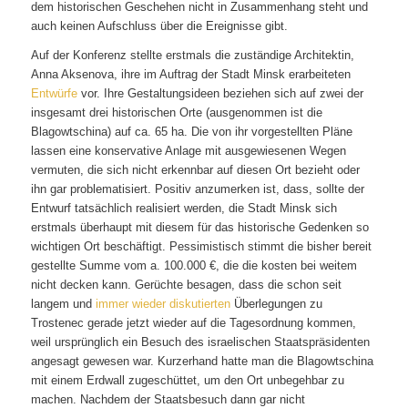
dem historischen Geschehen nicht in Zusammenhang steht und
auch keinen Aufschluss über die Ereignisse gibt.
Auf der Konferenz stellte erstmals die zuständige Architektin,
Anna Aksenova, ihre im Auftrag der Stadt Minsk erarbeiteten
Entwürfe
vor. Ihre Gestaltungsideen beziehen sich auf zwei der
insgesamt drei historischen Orte (ausgenommen ist die
Blagowtschina) auf ca. 65 ha. Die von ihr vorgestellten Pläne
lassen eine konservative Anlage mit ausgewiesenen Wegen
vermuten, die sich nicht erkennbar auf diesen Ort bezieht oder
ihn gar problematisiert. Positiv anzumerken ist, dass, sollte der
Entwurf tatsächlich realisiert werden, die Stadt Minsk sich
erstmals überhaupt mit diesem für das historische Gedenken so
wichtigen Ort beschäftigt. Pessimistisch stimmt die bisher bereit
gestellte Summe vom a. 100.000 €, die die kosten bei weitem
nicht decken kann. Gerüchte besagen, dass die schon seit
langem und
immer wieder diskutierten
Überlegungen zu
Trostenec gerade jetzt wieder auf die Tagesordnung kommen,
weil ursprünglich ein Besuch des israelischen Staatspräsidenten
angesagt gewesen war. Kurzerhand hatte man die Blagowtschina
mit einem Erdwall zugeschüttet, um den Ort unbegehbar zu
machen. Nachdem der Staatsbesuch dann gar nicht