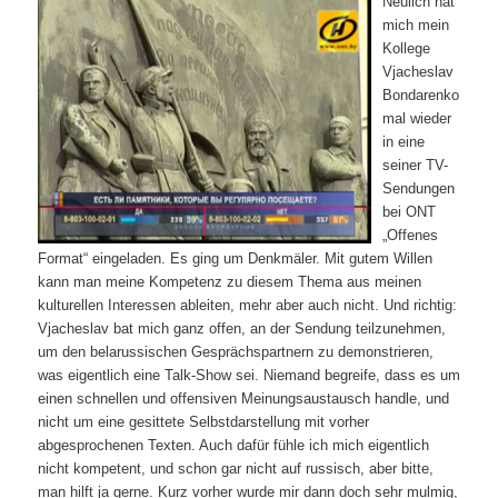
Neulich hat
mich mein
Kollege
Vjacheslav
Bondarenko
mal wieder
in eine
seiner TV-
Sendungen
bei ONT
„Offenes
Format“ eingeladen. Es ging um Denkmäler. Mit gutem Willen
kann man meine Kompetenz zu diesem Thema aus meinen
kulturellen Interessen ableiten, mehr aber auch nicht. Und richtig:
Vjacheslav bat mich ganz offen, an der Sendung teilzunehmen,
um den belarussischen Gesprächspartnern zu demonstrieren,
was eigentlich eine Talk-Show sei. Niemand begreife, dass es um
einen schnellen und offensiven Meinungsaustausch handle, und
nicht um eine gesittete Selbstdarstellung mit vorher
abgesprochenen Texten. Auch dafür fühle ich mich eigentlich
nicht kompetent, und schon gar nicht auf russisch, aber bitte,
man hilft ja gerne. Kurz vorher wurde mir dann doch sehr mulmig,