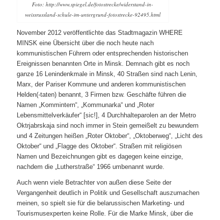
Foto: http://www.spiegel.de/fotostrecke/widerstand-in-
weissrussland-schule-im-untergrund-fotostrecke-92495.html
November 2012 veröffentlichte das Stadtmagazin WHERE
MINSK eine Übersicht über die noch heute nach
kommunistischen Führern oder entsprechenden historischen
Ereignissen benannten Orte in Minsk. Demnach gibt es noch
ganze 16 Lenindenkmale in Minsk, 40 Straßen sind nach Lenin,
Marx, der Pariser Kommune und anderen kommunistischen
Helden(-taten) benannt, 3 Firmen bzw. Geschäfte führen die
Namen „Kommintern“, „Kommunarka“ und „Roter
Lebensmittelverkäufer“ [sic!], 4 Durchhalteparolen an der Metro
Oktrjabrskaja sind noch immer in Stein gemeißelt zu bewundern
und 4 Zeitungen heißen „Roter Oktober“, „Oktoberweg“, „Licht des
Oktober“ und „Flagge des Oktober“. Straßen mit religiösen
Namen und Bezeichnungen gibt es dagegen keine einzige,
nachdem die „Lutherstraße“ 1966 umbenannt wurde.
Auch wenn viele Betrachter von außen diese Seite der
Vergangenheit deutlich in Politik und Gesellschaft auszumachen
meinen, so spielt sie für die belarussischen Marketing- und
Tourismusexperten keine Rolle. Für die Marke Minsk, über die