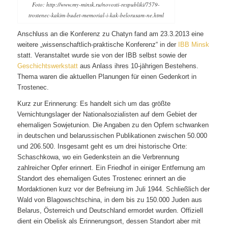
Foto: http://www.my-minsk.ru/novosti-respubliki/7579-
trostenec-kakim-budet-memorial-i-kak-belorusam-ne.html
Anschluss an die Konferenz zu Chatyn fand am 23.3.2013 eine
weitere „wissenschaftlich-praktische Konferenz“ in der
IBB Minsk
statt. Veranstaltet wurde sie von der IBB selbst sowie der
Geschichtswerkstatt
aus Anlass ihres 10-jährigen Bestehens.
Thema waren die aktuellen Planungen für einen Gedenkort in
Trostenec.
Kurz zur Erinnerung: Es handelt sich um das größte
Vernichtungslager der Nationalsozialisten auf dem Gebiet der
ehemaligen Sowjetunion. Die Angaben zu den Opfern schwanken
in deutschen und belarussischen Publikationen zwischen 50.000
und 206.500. Insgesamt geht es um drei historische Orte:
Schaschkowa, wo ein Gedenkstein an die Verbrennung
zahlreicher Opfer erinnert. Ein Friedhof in einiger Entfernung am
Standort des ehemaligen Gutes Trostenec erinnert an die
Mordaktionen kurz vor der Befreiung im Juli 1944. Schließlich der
Wald von Blagowschtschina, in dem bis zu 150.000 Juden aus
Belarus, Österreich und Deutschland ermordet wurden. Offiziell
dient ein Obelisk als Erinnerungsort, dessen Standort aber mit