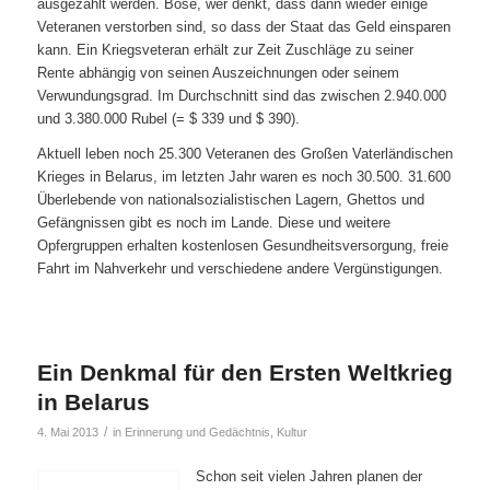
ausgezahlt werden. Böse, wer denkt, dass dann wieder einige
Veteranen verstorben sind, so dass der Staat das Geld einsparen
kann. Ein Kriegsveteran erhält zur Zeit Zuschläge zu seiner
Rente abhängig von seinen Auszeichnungen oder seinem
Verwundungsgrad. Im Durchschnitt sind das zwischen 2.940.000
und 3.380.000 Rubel (= $ 339 und $ 390).
Aktuell leben noch 25.300 Veteranen des Großen Vaterländischen
Krieges in Belarus, im letzten Jahr waren es noch 30.500. 31.600
Überlebende von nationalsozialistischen Lagern, Ghettos und
Gefängnissen gibt es noch im Lande. Diese und weitere
Opfergruppen erhalten kostenlosen Gesundheitsversorgung, freie
Fahrt im Nahverkehr und verschiedene andere Vergünstigungen.
Ein Denkmal für den Ersten Weltkrieg
in Belarus
/
4. Mai 2013
in
Erinnerung und Gedächtnis
,
Kultur
Schon seit vielen Jahren planen der