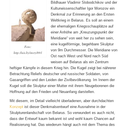
Bildhauer Vladimir Slobodchikov und der
Kulturwissenschaftler Igor Morozov ein
Denkmal zur Erinnerung an den Ersten
Weltkrieg in Belarus. Es soll an einem
der ehemaligen Kriegsschauplätze auf
einer Anhöhe am „Kreuzungspunkt der
Meridiane“ von weit her zu sehen sein,
eine kugelförmige, begehbare Skulptur
Foto:
von 9m Durchmesser. Die Meridiane von
http://ais.by/story/891
Ost nach West und Nord nach Süd
weisen auf Belarus als ein Zentrum
heftiger Kämpfe in diesem Krieg hin. Die Kugel zeigt bei nährerer
Betrachtung Reliefs deutscher und russischer Soldaten, von
Gasangriffen und den Leiden der Zivilbevölkerung. Im Innern der
Kugel soll die Skulptur einer Mutter mit ihrem Neugeborenen die
Hoffnung auf den Frieden und Neuanfang darstellen.
Mit diesem, im Detail vielleicht überladenen, aber durchdachten
Konzept
ist dieser Denkmalsentwurf eine Ausnahme in der
Skulpturenlandschaft von Belarus. So verwundert es auch nicht,
dass der Entwurf kaum bekannt ist und wohl kaum Chancen auf
Realisierung hat. Das wiederum hängt auch mit dem Thema des