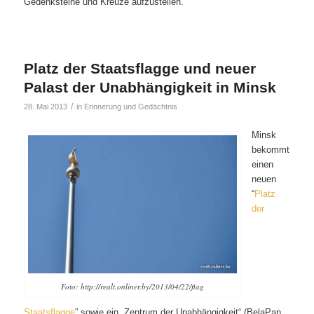
Gedenksteine und Kreuze aufzustellen.
Platz der Staatsflagge und neuer
Palast der Unabhängigkeit in Minsk
/
28. Mai 2013
in
Erinnerung und Gedächtnis
Minsk
bekommt
einen
neuen
“
Platz
der
Foto: http://realt.onliner.by/2013/04/22/flag
Staatsflagge
” sowie ein „Zentrum der Unabhängigkeit“ (BelaPan