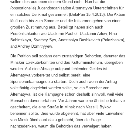
wollen dies aus eben diesem Grund nicht. Nun hat die
(oppostionelle) Jugendorganisation Alternatyva Unterschriften für
ein solches Denkmal gesammelt (BelaPan 15.4.2013). Die Aktion
läuft noch bis zum Sommer und die Initiaroren gehen von einer
gropßen Zustimmung aus. Beteilitgt haben sich auch
Persönlichkeiten wie Uladzimir Padhol, Uladzimir Arlow, Nina
Bahinskaya, Syarhey Sys, Anastasiya Dashkevich (Palazhanka),
and Andrey Dzmitryyew.
Die Petition soll sodann dem zustänidgen Behörden, darunter das
Minsker Exekutivkomitee und das Kulturministerium, übergeben
werden. Auf eine Absage aufgrund fehlenden Geldes ist
Alternatyva vorbereitet und selbst bereit, eine
Sponsorenkampagne zu starten. Doch auch wenn der Antrag
vollstänidg abgelehnt werden sollte, so ein Sprecher von
Alternatyva, ist die Kampagne schon deshalb sinnvoll, weil viele
Menschen davon erfahren. Vor Jahren war eine ähnliche Initiative
gescheitert, die eine Straße in Minsk nach Vassilij Bykov
benennen sollte. Dies wurde abgelehnt, hat aber viele Einwohner
von Minsk überhaupt dazu gebracht, über die Frage
nachzudenken, waum die Behörden das verweigert haben.