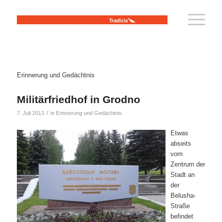
Erinnerung und Gedächtnis
Militärfriedhof in Grodno
/
7. Juli 2013
in
Erinnerung und Gedächtnis
Etwas
abseits
vom
Zentrum der
Stadt an
der
Belusha-
Straße
befindet