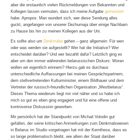
aber die erstaunlich vielen Rückmeldungen von Bekannten und
Kollegen lassen vermuten, dass ich meine Aufgabe
gemeistert
habe. Apropos: Man wundert sich, wer diese Sendung alles
guckt, angefangen von unserer Dezhurnaja über einige Nachbarn
zu Hause bis hin zu meinen Kollegen aus der Uni.
Es sollte also um
Denkmäler
gehen – ganz allgemein: Für wen
oder was werden sie aufgestellt? Wer hat die Initiative? Wer
entscheidet darüber? Und wer bezahlt dafür? Letztlich ging es
aber um den immer währenden belarussischen Diskurs: Woran
wollen wir eigentlich erinnern? Hierzu gab es durchaus
unterschiedliche Auffassungen bei meinen Gesprächspartnern,
dem stellvertretenden Kulturminister, einem Bildhauer und dem
Vertreter der russisch-freundlichen Organisation „Westbelarus“.
Dieses Thema wiederum liegt mir viel näher und so habe ich
mich so gut es eben ging engagiert und für eine offene und
kontroverse Diskussion geworben.
Mir persönlich hat der Standpunkt von Michail Volodin gut
gefallen, der seine kritischen Anmerkungen zum Denkmalswesen
in Belarus im Studio vorgetragen hat mit der Kernthese, dass es
so lange problematisch bleibt, wie allein der Staat darüber