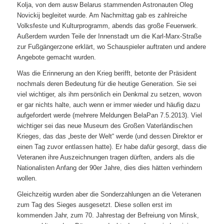
Kolja, von dem ausw Belarus stammenden Astronauten Oleg
Novickij begleitet wurde. Am Nachmittag gab es zahlreiche
Volksfeste und Kulturprogramm, abends das große Feuerwerk.
Außerdem wurden Teile der Innenstadt um die Karl-Marx-Straße
zur Fußgängerzone erklärt, wo Schauspieler auftraten und andere
Angebote gemacht wurden.
Was die Erinnerung an den Krieg berifft, betonte der Präsident
nochmals deren Bedeutung für die heutige Generation. Sie sei
viel wichtiger, als ihm persönlich ein Denkmal zu setzen, wovon
er gar nichts halte, auch wenn er immer wieder und häufig dazu
aufgefordert werde (mehrere Meldungen BelaPan 7.5.2013). Viel
wichtiger sei das neue Museum des Großen Vaterländischen
Krieges, das das „beste der Welt“ werde (und dessen Direktor er
einen Tag zuvor entlassen hatte). Er habe dafür gesorgt, dass die
Veteranen ihre Auszeichnungen tragen dürften, anders als die
Nationalisten Anfang der 90er Jahre, dies dies hätten verhindern
wollen.
Gleichzeitig wurden aber die Sonderzahlungen an die Veteranen
zum Tag des Sieges ausgesetzt. Diese sollen erst im
kommenden Jahr, zum 70. Jahrestag der Befreiung von Minsk,