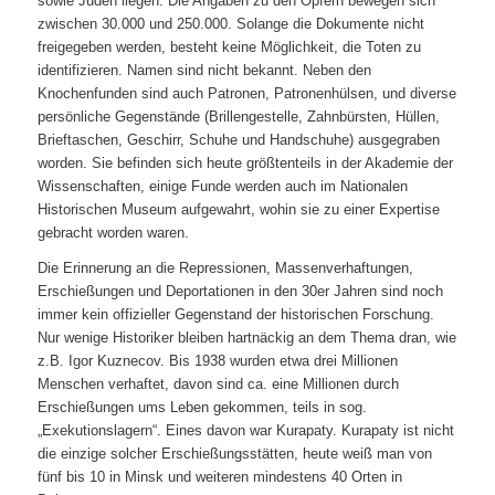
sowie Juden liegen. Die Angaben zu den Opfern bewegen sich
zwischen 30.000 und 250.000. Solange die Dokumente nicht
freigegeben werden, besteht keine Möglichkeit, die Toten zu
identifizieren. Namen sind nicht bekannt. Neben den
Knochenfunden sind auch Patronen, Patronenhülsen, und diverse
persönliche Gegenstände (Brillengestelle, Zahnbürsten, Hüllen,
Brieftaschen, Geschirr, Schuhe und Handschuhe) ausgegraben
worden. Sie befinden sich heute größtenteils in der Akademie der
Wissenschaften, einige Funde werden auch im Nationalen
Historischen Museum aufgewahrt, wohin sie zu einer Expertise
gebracht worden waren.
Die Erinnerung an die Repressionen, Massenverhaftungen,
Erschießungen und Deportationen in den 30er Jahren sind noch
immer kein offizieller Gegenstand der historischen Forschung.
Nur wenige Historiker bleiben hartnäckig an dem Thema dran, wie
z.B. Igor Kuznecov. Bis 1938 wurden etwa drei Millionen
Menschen verhaftet, davon sind ca. eine Millionen durch
Erschießungen ums Leben gekommen, teils in sog.
„Exekutionslagern“. Eines davon war Kurapaty. Kurapaty ist nicht
die einzige solcher Erschießungsstätten, heute weiß man von
fünf bis 10 in Minsk und weiteren mindestens 40 Orten in