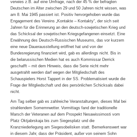
verwies z.B. auf eine Umfrage, nach der 45 % der befragten
Deutschen im Alter zwischen 29 und 50 Jahren nicht wissen, was
am 8. Mai 1945 passiert ist. Positiv hervorgehoben wurde das
Engagement des Vereins „Kontakte – Kontakty“, der sich seit
Jahren für die Erinnerung an den deutsch-sowjetischen Krieg und
das Schicksal der sowjetischen Kriegsgefangenen einsetzt. Eine
Erwähnung des Deutsch-Russischen Museums, das vor kurzem
eine neue Dauerausstellung eröffnet hat und von der
Bundesregierung finanziert wird, gab es allerdings nicht. Bis in
die belarussischen Medien hat es auch Kommissar Derrick
geschafft – mit dem Hinweis, dass die Serie nicht mehr
ausgetrahlt werden darf wegen der Mitgliedschaft des
Schauspielers Horst Tappert in der SS. Problematisiert wurde die
Frage der Mitgliedschaft und des persönlichen Schicksals dabei
nicht.
Am Tag selber gab es zahlreiche Veranstaltungen, dieses Mal bei
strahlendem Somemrwetter. Vormittags fand der traditionelle
Marsch der Veteranen auf dem Prospekt Nesawissimosti vom
Platz Oktjabrskaja bis zum Siegesplatz und die
Kranzniederlegung am Siegesobelisken statt. Bemerkenswert war
in diesem Jahr, dass der Präsident, außer von seinem Sohn