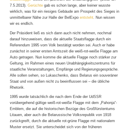
7.5.2013).
Gerüchte
gab es schon lange, aber keiner wusste
wirklich, was für ein riesiges Gebäude am Prospekt des Sieges in
unmittelbarer Nähe zur Halle der BelExpo
entsteht
. Nun wissen
wir es endlich.
Der Präsident ließ es sich dann auch nicht nehmen, nochmal
darauf hinzuweisen, dass die aktuelle Staatsflagge durch ein
Referendum 1995 vom Volk bestätigt worden sei. Auch er habe
zunächst in seiner ersten Amtszeit die weiß-rot-weiße Flagge am
Auto getragen. Nun komme die aktuelle Flagge noch stärker zur
Geltung, im Rahmen eines neuen Unabhängigkeitszentrums für
staatliche Veranstaltungen, Empfänge und Regierungsgespräche.
Alle sollen sehen, so Lukaschenko, dass Belarus ein souveräner
Staat und von außen nicht zu beeinflussen sei – die übliche
Rhetorik.
1995 wurde tatsächlich die nach dem Ende der UdSSR
vorübergehend gültige weiß-rot-weiße Flagge mit dem „Pahonja“-
Emblem, die auf die historischen Bezüge des Großfürstentums
Litauen, aber auch die Belarussische Volksrepublik von 1918
zurückgreift, durch die aktuelle rot-grüne Flagge mit nationalem
Muster ersetzt. Sie unterscheidet sich von der früheren