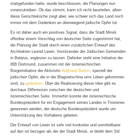
stattgefunden hatte, wurde beschlossen, die Planungen nun
voranzutreiben. Ob das stimmt, kann ich nicht beurteilen, allein
diese Gerüchteküche zeigt aber, wie schwer sich das Land noch
immer mit dem Gedenken an überwiegend jüdische Opfer tut.
Es ist daher auch ein positives Signal, dass die Stadt Minsk
offenbar einem Vorschlag von deutscher Seite zugestimmt hat,
die Planung der Stadt durch einen zusätzlichen Entwurf des
Architekten Leonid Lewin, Vorsitzender der Jüdischen Gemeinden
in Belarus, ergänzen zu lassen. Dahinter steht eine Initiative der
IBB Dortmund, zusammen mit der österreichischen
Bürgerinitiative der Aktivistin
Waltraud Barton
, speziell der
jüdischen Opfer, die in der Blagowtschina ums Leben gekommen
sind, zu
gedenken
. Über die Realisierung dieser Idee gibt es
durchaus Differenzen zwischen der deutschen und
österreichischen Seite. Immerhin konnte der österreichische
Bundespräsident für ein Engagement seines Landes in Trostenec
gewonnen werden, der deutsche Bundespräsident wurde um
Unterstützung des Vorhabens gebeten.
Der Entwurf von Lewin ist sehr viel konkreter und unmittelbarer
auf den ort bezogen als der der Stadt Minsk, er bleibt dem Stil