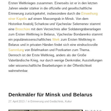
Ersten Weltkrieges zusammen. Einerseits ist er in den letzten
Jahren wieder stärker in die offizielle und gesellschaftliche
Erinnerung zurückgekehrt, insbesondere durch die
Einweihung
einer Kapelle
auf einem Massengrab in Minsk. Von dem
Historiker Anatolij Scharkow und Vjacheslav Selemenev stammt
eine
Broschüre
mit dem Verzeichnis aller Soldatengräberanlagen
zum Ersten Weltkrieg in Belarus, Vjacheslav Bondarenko stammt
ein populärwissenschaftliches
Werk
zum Ersten Weltkrieg in
Belarus und in privaten Händen findet sich eine eindrucksvolle
Sammlung
von Briefmarken und Postkarten zum Thema.
Dennoch ist der Erste Weltkrieg, anders als der Große
Vaterländische Krieg, nur durch wenige Denkmäler, Ausstellungen
oder wissenschaftliche Bearbeitungen in der Öffentlichkeit
wahrnehmbar.
Denkmäler für Minsk und Belarus
/
27. April 2013
in
Erinnerung und Gedächtnis
,
Kultur