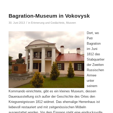
Bagration-Museum in Vokovysk
/
30. Juni 2013
in
Erinnerung und Gedächtnis
,
Museen
Dort, wo
Petr
Bagration
im Juni
1812 das
Stabquartier
der Zweiten
Russischen
Armee
unter
seinem
Kommando einrichtete, gibt es ein kleines Museum, dessen
Dauerausstellung sich außer der Geschichte des Ortes den
Kriegsereignissen 1812 widmet. Das ehemalige Herrenhaus ist
liebevoll restauriert und mit zeitgenössischen Möbeln
ausgestattet worden. Vor dem Eingang steht eine eindrucksvolle