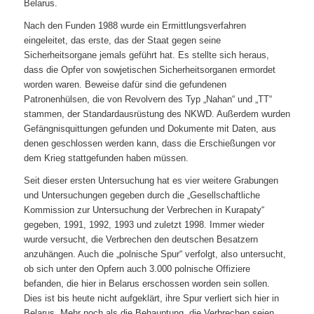
Belarus.
Nach den Funden 1988 wurde ein Ermittlungsverfahren
eingeleitet, das erste, das der Staat gegen seine
Sicherheitsorgane jemals geführt hat. Es stellte sich heraus,
dass die Opfer von sowjetischen Sicherheitsorganen ermordet
worden waren. Beweise dafür sind die gefundenen
Patronenhülsen, die von Revolvern des Typ „Nahan“ und „TT“
stammen, der Standardausrüstung des NKWD. Außerdem wurden
Gefängnisquittungen gefunden und Dokumente mit Daten, aus
denen geschlossen werden kann, dass die Erschießungen vor
dem Krieg stattgefunden haben müssen.
Seit dieser ersten Untersuchung hat es vier weitere Grabungen
und Untersuchungen gegeben durch die „Gesellschaftliche
Kommission zur Untersuchung der Verbrechen in Kurapaty“
gegeben, 1991, 1992, 1993 und zuletzt 1998. Immer wieder
wurde versucht, die Verbrechen den deutschen Besatzern
anzuhängen. Auch die „polnische Spur“ verfolgt, also untersucht,
ob sich unter den Opfern auch 3.000 polnische Offiziere
befanden, die hier in Belarus erschossen worden sein sollen.
Dies ist bis heute nicht aufgeklärt, ihre Spur verliert sich hier in
Belarus. Mehr noch als die Behauptung, die Verbrechen seien