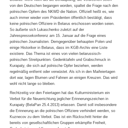
von den Deutschen begangen worden, spaltet die Frage nach den
polnischen Opfern des NKWD die Nation. Offiziell heißt es, wie
auch immer wieder vom Präsidenten öffentlich bestätigt, dass
keine polnischen Offiziere in Belarus erschossen worden seien.
So äußerte sich Lukaschenko zuletzt auf der
Jahrespressekonferenz am 15. Januar auf die Frage eines
polnischen Journalisten. Demgegenüber behaupten Polen und
einige Historiker in Belarus, dass im KGB-Archiv eine Liste
existiere. Das Thema ist eines von vielen belarussisch-
polnischen Streitpunkten. Gedenktafeln und Grabschmuck in
Kurapaty, die sich auf polnische Opfer beziehen, werden
regelmäßig entfernt oder verwüstet. Als ich in den Maifeiertagen
dort war, lagen Blumen und Fahnen an einigen Kreuzen. Das wird
wohl nicht lange so bleiben.
Rechtzeitig vor den Feiertagen hat das Kulturministerium ein
Verbot für die Neuerrichtung jeglicher Erinnerungszeichen in
Kurapaty (BelaPan 25.4.2013) erlassen. Damit soll insbesondere
die Erinnerung an die polnischen Offiziere verhindert werden, so
Kuznecov zu dem Verbot. Das ist ein Rückschritt hinter die
bereits von gesellschaftlichen Gruppen erkämpfte Freiheit,