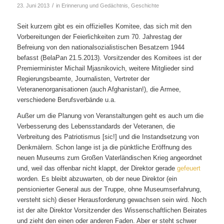
/
23. Juni 2013
in
Erinnerung und Gedächtnis
,
Geschichte
Seit kurzem gibt es ein offizielles Komitee, das sich mit den
Vorbereitungen der Feierlichkeiten zum 70. Jahrestag der
Befreiung von den nationalsozialistischen Besatzern 1944
befasst (BelaPan 21.5.2013). Vorsitzender des Komitees ist der
Premierminister Michail Mjasnikovich, weitere Mitglieder sind
Regierungsbeamte, Journalisten, Vertreter der
Veteranenorganisationen (auch Afghanistan!), die Armee,
verschiedene Berufsverbände u.a.
Außer um die Planung von Veranstaltungen geht es auch um die
Verbesserung des Lebensstandards der Veteranen, die
Verbreitung des Patriotismus [sic!] und die Instandsetzung von
Denkmälern. Schon lange ist ja die pünktliche Eröffnung des
neuen Museums zum Großen Vaterländischen Krieg angeordnet
und, weil das offenbar nicht klappt, der Direktor gerade
gefeuert
worden. Es bleibt abzuwarten, ob der neue Direktor (ein
pensionierter General aus der Truppe, ohne Museumserfahrung,
versteht sich) dieser Herausforderung gewachsen sein wird. Noch
ist der alte Direktor Vorsitzender des Wissenschaftlichen Beirates
und zieht den einen oder anderen Faden. Aber er steht schwer