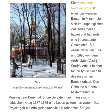
Diese
Alexander
Nevskij-Kirche
ist
eines der wenigen
Bauten in Minsk, die
sich im ursprünglichen
Zustand erhalten
haben und hat zudem
eine interessante
Geschichte. Sie
wurde zwischen 1896
und 1898 von dem
Architekten Vasilij
Strujev erbaut in dem
für ihn typischen Stil
des russischen
Barock erbaut. Das
Foto:
Gebäude auf dem
http://www.radzima.org/ru/foto/24879.html
Militärfriedhof in
Minsk ist ein Denkmal für die Soldaten, die im russisch-
türkischen Krieg 1877-1878 ums Leben gekommen waren. Das
Projekt galt als erfolgreich und viele Kirchen von Strujev