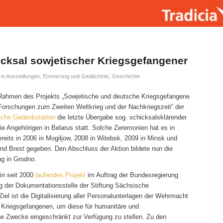
cksal sowjetischer Kriegsgefangener
in
Ausstellungen
,
Erinnerung und Gedächtnis
,
Geschichte
Rahmen des Projekts „Sowjetische und deutsche Kriegsgefangene
. Forschungen zum Zweiten Weltkrieg und der Nachkriegszeit“ der
sche Gedenkstätten
die letzte Übergabe sog. schicksalsklärender
e Angehörigen in Belarus statt. Solche Zeremonien hat es in
reits in 2006 in Mogiljow, 2008 in Witebsk, 2009 in Minsk und
nd Brest gegeben. Den Abschluss der Aktion bildete nun die
ng in Grodno.
ein seit 2000
laufendes Projekt
im Auftrag der Bundesregierung
ng der Dokumentationsstelle der Stiftung Sächsische
iel ist die Digitalisierung aller Personalunterlagen der Wehrmacht
 Kriegsgefangenen, um diese für humanitäre und
he Zwecke eingeschränkt zur Verfügung zu stellen. Zu den