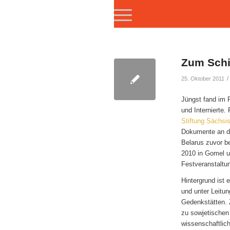
Zum Schi
/
25. Oktober 2011
Jüngst fand im 
und Internierte
Stiftung Sächsi
Dokumente an di
Belarus zuvor be
2010 in Gomel u
Festveranstaltu
Hintergrund ist 
und unter Leitu
Gedenkstätten. Z
zu sowjetischen
wissenschaftlic