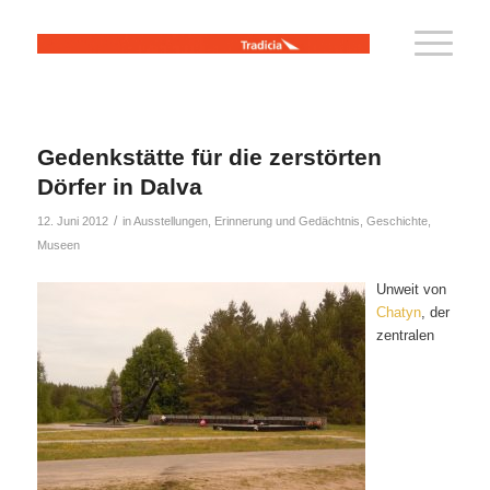
Gedenkstätte für die zerstörten
Dörfer in Dalva
/
12. Juni 2012
in
Ausstellungen
,
Erinnerung und Gedächtnis
,
Geschichte
,
Museen
Unweit von
Chatyn
, der
zentralen