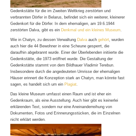
Gedenkstätte für die im Zweiten Weltkrieg zerstörten und
verbrannten Dörfer in Belarus, befindet sich ein weiterer, kleinerer
Gedenkort für die Dörfer. In dem ehemaligen, am 19.6.1944
zerstörten Dalva, gibt es ein
Denkmal und ein kleines Museum
.
Wie in Chatyn, zu dessen Verwaltung
Dalva
auch
gehört
, wurden
auch hier die 44 Bewohner in eine Scheune gesperrt, die
daraufhin abgebrannt wurde. Einer der Überlebenden initiierte die
Gedenkstätte, die 1973 eröffnet wurde. Die Gestaltung der
Gedenkstätte stammt von dem Bildhauer Vladimir Terebun.
Insbesondere durch die angedeuteten Umrisse der ehemaligen
Häuser erinnert die Konzeption stark an Chatyn, man könnte fast
sagen, es handelt sich um ein
Plagiat
.
Das kleine Museum umfasst einen Raum und ist eher ein
Gedenkraum, als eine Ausstellung. Auch hier gibt es keinerlei
erklärenden Text, sondern nur eine Aneinanderreihung von
Dokumenten, Fotos und Erinnerungsstücken, die im Einzelnen
nicht erklärt werden.