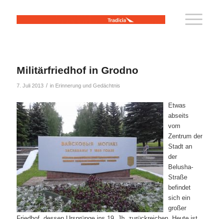
Militärfriedhof in Grodno
/
7. Juli 2013
in
Erinnerung und Gedächtnis
Etwas
abseits
vom
Zentrum der
Stadt an
der
Belusha-
Straße
befindet
sich ein
großer
Friedhof, dessen Ursprünge ins 19. Jh. zurückreichen. Heute ist