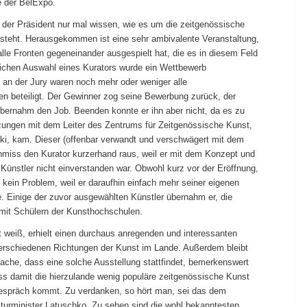
e der BelExpo.
e der Präsident nur mal wissen, wie es um die zeitgenössische
steht. Herausgekommen ist eine sehr ambivalente Veranstaltung,
alle Fronten gegeneinander ausgespielt hat, die es in diesem Feld
glichen Auswahl eines Kurators wurde ein Wettbewerb
 an der Jury waren noch mehr oder weniger alle
en beteiligt. Der Gewinner zog seine Bewerbung zurück, der
 übernahm den Job. Beenden konnte er ihn aber nicht, da es zu
ungen mit dem Leiter des Zentrums für Zeitgenössische Kunst,
ki, kam. Dieser (offenbar verwandt und verschwägert mit dem
hmiss den Kurator kurzerhand raus, weil er mit dem Konzept und
Künstler nicht einverstanden war. Obwohl kurz vor der Eröffnung,
 kein Problem, weil er daraufhin einfach mehr seiner eigenen
e. Einige der zuvor ausgewählten Künstler übernahm er, die
r mit Schülern der Kunsthochschulen.
t weiß, erhielt einen durchaus anregenden und interessanten
 verschiedenen Richtungen der Kunst im Lande. Außerdem bleibt
sache, dass eine solche Ausstellung stattfindet, bemerkenswert
ass damit die hierzulande wenig populäre zeitgenössische Kunst
espräch kommt. Zu verdanken, so hört man, sei das dem
turminister Latuschko. Zu sehen sind die wohl bekanntesten