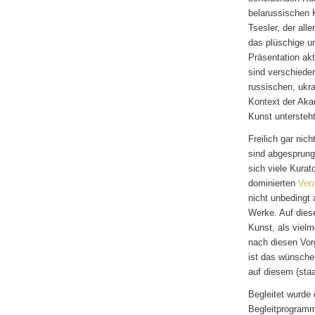
belarussischen 
Tsesler, der all
das plüschige un
Präsentation ak
sind verschiede
russischen, ukr
Kontext der Aka
Kunst untersteht
Freilich gar nich
sind abgesprunge
sich viele Kurat
dominierten
Ver
nicht unbedingt 
Werke. Auf dies
Kunst, als viel
nach diesen Vorg
ist das wünsche
auf diesem (sta
Begleitet wurde 
Begleitprogramm