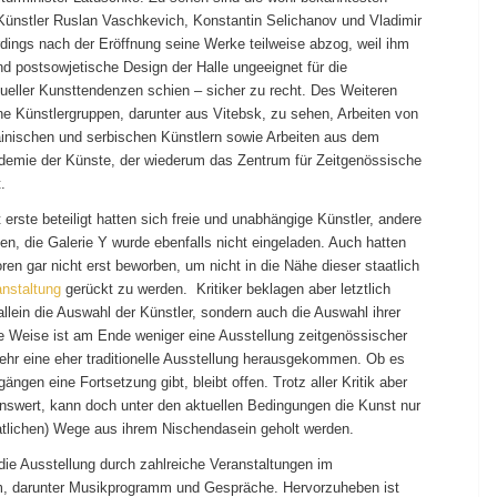
Künstler Ruslan Vaschkevich, Konstantin Selichanov und Vladimir
erdings nach der Eröffnung seine Werke teilweise abzog, weil ihm
d postsowjetische Design der Halle ungeeignet für die
tueller Kunsttendenzen schien – sicher zu recht. Des Weiteren
ne Künstlergruppen, darunter aus Vitebsk, zu sehen, Arbeiten von
ainischen und serbischen Künstlern sowie Arbeiten aus dem
demie der Künste, der wiederum das Zentrum für Zeitgenössische
.
t erste beteiligt hatten sich freie und unabhängige Künstler, andere
n, die Galerie Y wurde ebenfalls nicht eingeladen. Auch hatten
oren gar nicht erst beworben, um nicht in die Nähe dieser staatlich
anstaltung
gerückt zu werden. Kritiker beklagen aber letztlich
allein die Auswahl der Künstler, sondern auch die Auswahl ihrer
e Weise ist am Ende weniger eine Ausstellung zeitgenössischer
mehr eine eher traditionelle Ausstellung herausgekommen. Ob es
ängen eine Fortsetzung gibt, bleibt offen. Trotz aller Kritik aber
nswert, kann doch unter den aktuellen Bedingungen die Kunst nur
atlichen) Wege aus ihrem Nischendasein geholt werden.
die Ausstellung durch zahlreiche Veranstaltungen im
, darunter Musikprogramm und Gespräche. Hervorzuheben ist