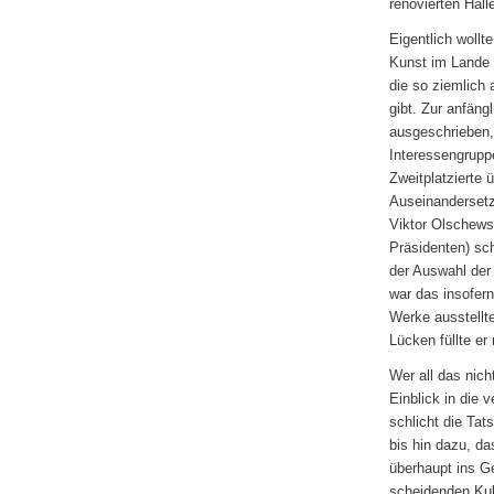
renovierten Hall
Eigentlich wollt
Kunst im Lande 
die so ziemlich 
gibt. Zur anfän
ausgeschrieben,
Interessengrupp
Zweitplatzierte
Auseinandersetz
Viktor Olschews
Präsidenten) sc
der Auswahl der 
war das insofern
Werke ausstellt
Lücken füllte e
Wer all das nich
Einblick in die
schlicht die Tat
bis hin dazu, d
überhaupt ins G
scheidenden Kul