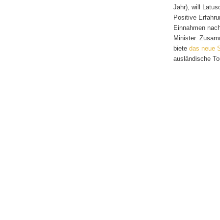
Jahr), will Latu
Positive Erfahr
Einnahmen nach 
Minister. Zusamm
biete
das neue 
ausländische To