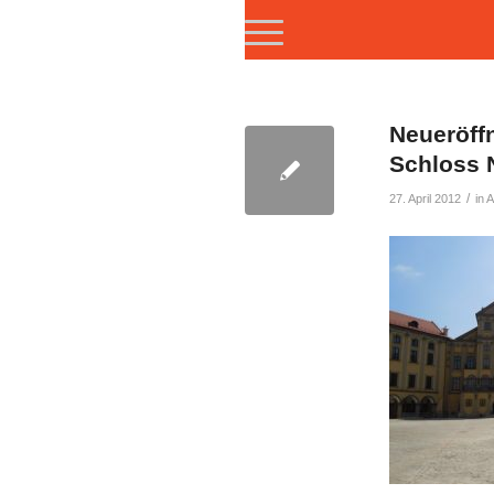
Neueröff
Schloss 
/
27. April 2012
in
A