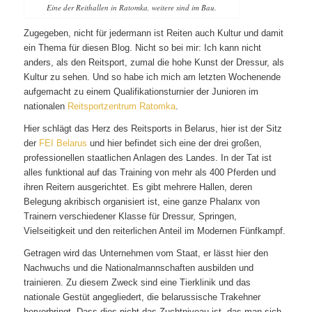
Eine der Reithallen in Ratomka, weitere sind im Bau.
Zugegeben, nicht für jedermann ist Reiten auch Kultur und damit
ein Thema für diesen Blog. Nicht so bei mir: Ich kann nicht
anders, als den Reitsport, zumal die hohe Kunst der Dressur, als
Kultur zu sehen. Und so habe ich mich am letzten Wochenende
aufgemacht zu einem Qualifikationsturnier der Junioren im
nationalen
Reitsportzentrum Ratomka
.
Hier schlägt das Herz des Reitsports in Belarus, hier ist der Sitz
der
FEI Belarus
und hier befindet sich eine der drei großen,
professionellen staatlichen Anlagen des Landes. In der Tat ist
alles funktional auf das Training von mehr als 400 Pferden und
ihren Reitern ausgerichtet. Es gibt mehrere Hallen, deren
Belegung akribisch organisiert ist, eine ganze Phalanx von
Trainern verschiedener Klasse für Dressur, Springen,
Vielseitigkeit und den reiterlichen Anteil im Modernen Fünfkampf.
Getragen wird das Unternehmen vom Staat, er lässt hier den
Nachwuchs und die Nationalmannschaften ausbilden und
trainieren. Zu diesem Zweck sind eine Tierklinik und das
nationale Gestüt angegliedert, die belarussische Trakehner
hervorbringt. Dass dies nicht das Zuchtniveau ist, das man sich