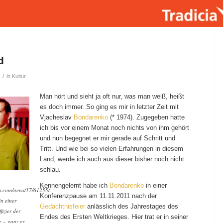
d
/
in
Kultur
Man hört und sieht ja oft nur, was man weiß, heißt
es doch immer. So ging es mir in letzter Zeit mit
Vjacheslav
Bondarenko
(* 1974). Zugegeben hatte
ich bis vor einem Monat noch nichts von ihm gehört
und nun begegnet er mir gerade auf Schritt und
Tritt. Und wie bei so vielen Erfahrungen in diesem
Land, werde ich auch aus dieser bisher noch nicht
schlau.
Kennengelernt habe ich
Bondarenko
in einer
m.com/news/17/61255/.
Konferenzpause am 11.11.2011 nach der
n einer
Gedächtnisfeier
anlässlich des Jahrestages des
fizier der
Endes des Ersten Weltkrieges. Hier trat er in seiner
 – ganz er