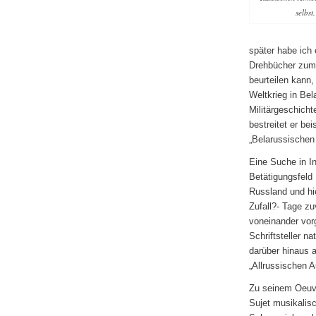
selbst.
später habe ich 
Drehbücher zum 
beurteilen kann,
Weltkrieg in Bel
Militärgeschicht
bestreitet er be
„Belarussischen 
Eine Suche in In
Betätigungsfeld 
Russland und hi
Zufall?- Tage z
voneinander vor
Schriftsteller n
darüber hinaus a
„Allrussischen A
Zu seinem Oeuvr
Sujet musikalis