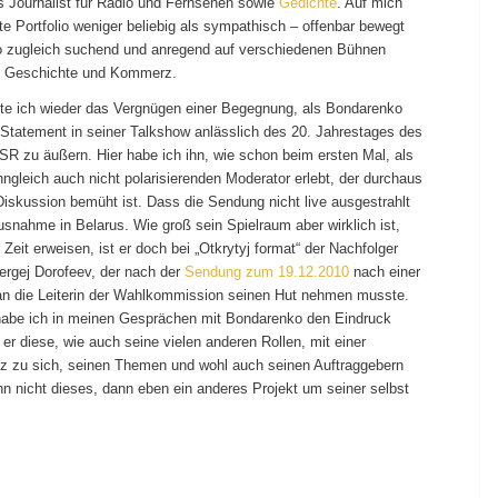
ls Journalist für Radio und Fernsehen sowie
Gedichte
. Auf mich
ite Portfolio weniger beliebig als sympathisch – offenbar bewegt
 zugleich suchend und anregend auf verschiedenen Bühnen
r, Geschichte und Kommerz.
atte ich wieder das Vergnügen einer Begegnung, als Bondarenko
 Statement in seiner Talkshow anlässlich des 20. Jahrestages des
SR zu äußern. Hier habe ich ihn, wie schon beim ersten Mal, als
gleich auch nicht polarisierenden Moderator erlebt, der durchaus
Diskussion bemüht ist. Dass die Sendung nicht live ausgestrahlt
Ausnahme in Belarus. Wie groß sein Spielraum aber wirklich ist,
r Zeit erweisen, ist er doch bei „Otkrytyj format“ der Nachfolger
ergej Dorofeev, der nach der
Sendung zum 19.12.2010
nach einer
an die Leiterin der Wahlkommission seinen Hut nehmen musste.
habe ich in meinen Gesprächen mit Bondarenko den Eindruck
r diese, wie auch seine vielen anderen Rollen, mit einer
z zu sich, seinen Themen und wohl auch seinen Auftraggebern
nn nicht dieses, dann eben ein anderes Projekt um seiner selbst