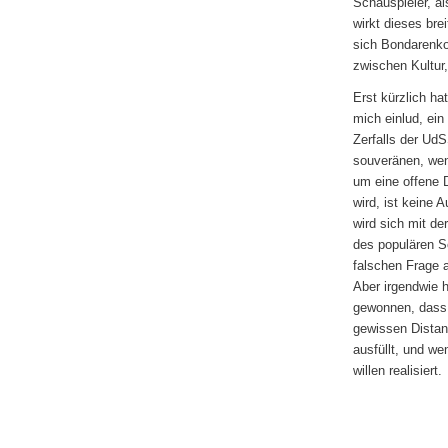
Schauspieler, a
wirkt dieses bre
sich Bondarenko
zwischen Kultu
Erst kürzlich h
mich einlud, ein
Zerfalls der UdS
souveränen, wenn
um eine offene 
wird, ist keine 
wird sich mit de
des populären S
falschen Frage 
Aber irgendwie 
gewonnen, dass e
gewissen Distan
ausfüllt, und we
willen realisiert.