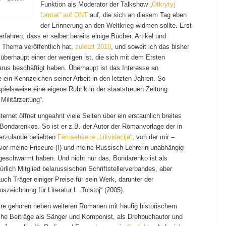
Funktion als Moderator der Talkshow
„Otkrytyj
format“ auf ONT
auf, die sich an diesem Tag eben
der Erinnerung an den Weltkrieg widmen sollte. Erst
erfahren, dass er selber bereits einige Bücher, Artikel und
Thema veröffentlich hat,
zuletzt 2010
, und soweit ich das bisher
 überhaupt einer der wenigen ist, die sich mit dem Ersten
arus beschäftigt haben. Überhaupt ist das Interesse an
e ein Kennzeichen seiner Arbeit in den letzten Jahren. So
ispielsweise eine eigene Rubrik in der staatstreuen Zeitung
Militärzeitung“.
ternet öffnet ungeahnt viele Seiten über ein erstaunlich breites
Bondarenkos. So ist er z.B. der Autor der Romanvorlage der in
erzulande beliebten
Fernsehserie „Likvidacija“
, von der mir –
uvor meine Friseure (!) und meine Russisch-Lehrerin unabhängig
geschwärmt haben. Und nicht nur das, Bondarenko ist als
atürlich Mitglied belarussischen Schriftstellerverbandes, aber
uch Träger einiger Preise für sein Werk, darunter der
uszeichnung für Literatur L. Tolstoj“ (2005).
e gehören neben weiteren Romanen mit häufig historischem
che Beiträge als Sänger und Komponist, als Drehbuchautor und