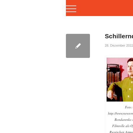
Schillern
28. Dezember 2011
Foto:
http://www.newsv
Bondarenko i
Filmrolle als Of
Russischen Armee