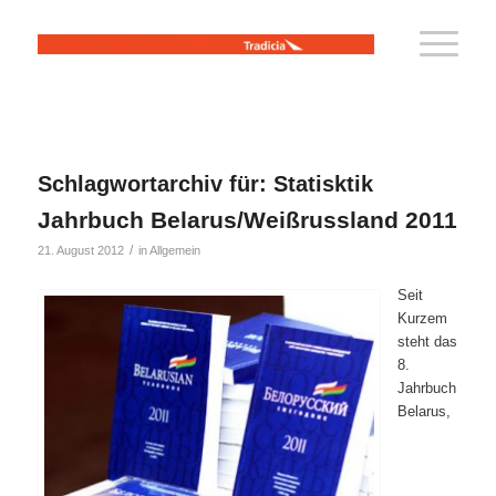
Schlagwortarchiv für:
Statisktik
Jahrbuch Belarus/Weißrussland 2011
/
21. August 2012
in
Allgemein
Seit
Kurzem
steht das
8.
Jahrbuch
Belarus,