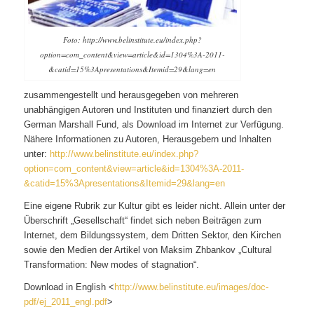
Foto: http://www.belinstitute.eu/index.php?
option=com_content&view=article&id=1304%3A-2011-
&catid=15%3Apresentations&Itemid=29&lang=en
zusammengestellt und herausgegeben von mehreren
unabhängigen Autoren und Instituten und finanziert durch den
German Marshall Fund, als Download im Internet zur Verfügung.
Nähere Informationen zu Autoren, Herausgebern und Inhalten
unter:
http://www.belinstitute.eu/index.php?
option=com_content&view=article&id=1304%3A-2011-
&catid=15%3Apresentations&Itemid=29&lang=en
Eine eigene Rubrik zur Kultur gibt es leider nicht. Allein unter der
Überschrift „Gesellschaft“ findet sich neben Beiträgen zum
Internet, dem Bildungssystem, dem Dritten Sektor, den Kirchen
sowie den Medien der Artikel von Maksim Zhbankov „Cultural
Transformation: New modes of stagnation“.
Download in English <
http://www.belinstitute.eu/images/doc-
pdf/ej_2011_engl.pdf
>