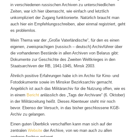
in verschiedenen russischen Archiven zu unterschiedlichen
Zeiten, war ich hier überrascht, wie einfach und letztlich
unkompliziert der Zugang funktionierte. Natürlich braucht man
auch hier ein Empfehlungsschreiben, aber einmal registriert, geht
es problemlos.
Mein Thema war der „Große Vaterländische“, für den es einen
eigenen, zweisprachigen (russisch – deutsch) Archivführer über
die vorhandenen Bestände in allen Archiven von Belarus gibt:
Dokumente zur Geschichte des Zweiten Weltkrieges in den
Staatsarchiven der RB, 1941-1945, Minsk 2003.
Ähnlich positive Erfahrungen habe ich im Archiv für Kino- und
Fotodokumente sowie im Minsker Bezirksarchiv gemacht.
Angeblich ist auch das Militärarchiv für die Nutzung offen, wie es
in einem
Bericht
anlässlich des „Tags der Archivare“ (6. Oktober)
in der Militärzeitung heißt. Dieses Abenteuer steht mir noch
bevor. Ebenso der Versuch, in das bisher geschlossene KGB-
Archiv zu gelangen.
Einen guten Überblick verschaffen kann man sich auf der
zentralen
Website
der Archive, von wo man auch zu allen
anderen Archive gelangt.