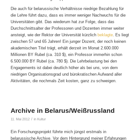
Die auch für belarussische Verhältnisse niedrige Bezahlung für
die Lehre führt dazu, dass es immer weniger Nachwuchs für die
Universitäten gibt. Das wiederum hat zur Folge, dass das
Durchschnittsalter der Professoren und Dozenten immer weiter
ansteigt, wie der Rektor der Universität kürzlich
beklagte
. Es liegt
zwischen 57 und 65 Jahren! Ein junger Dozent, der noch keinen
akademischen Titel trägt, erhält derzeit im Monat 2.600.000
Millionen BY Rubel (ca. 310 $), ein Professor immerhin schon
6.500.000 BY Rubel (ca. 780 $). Die Lehrbelastung bei den
Engagements ist dabei deutlich höher als bei uns, von dem
niedrigen Organisationsgrad und bürokratischen Aufwand aller
Aktivitäten, die nochmals Zeit kosten, ganz zu schweigen.
Archive in Belarus/Weißrussland
/
11. Mai 2012
in
Kultur
Ein Forschungsprojekt führte mich jüngst erstmals in
belarussische Archive. Vor dem Hintergrund meiner Erfahrungen