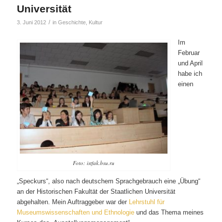
Universität
/
3. Juni 2012
in
Geschichte
,
Kultur
Im
Februar
und April
habe ich
einen
Foto: istfak.bsu.ru
„Speckurs“, also nach deutschem Sprachgebrauch eine „Übung“
an der Historischen Fakultät der Staatlichen Universität
abgehalten. Mein Auftraggeber war der
Lehrstuhl für
Museumswissenschaften und Ethnologie
und das Thema meines