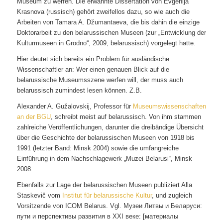
Museum zu werfen. Die erwähnte Dissertation von Evgenija
Krasnova (russisch) gehört zweifellos dazu, so wie auch die
Arbeiten von Tamara A. Džumantaeva, die bis dahin die einzige
Doktorarbeit zu den belarussischen Museen (zur „Entwicklung der
Kulturmuseen in Grodno“, 2009, belarussisch) vorgelegt hatte.
Hier deutet sich bereits ein Problem für ausländische
Wissenschaftler an: Wer einen genauen Blick auf die
belarussische Museumsszene werfen will, der muss auch
belarussisch zumindest lesen können. Z.B.
Alexander A. Gužalovskij, Professor für
Museumswissenschaften
an der BGU
, schreibt meist auf belarussisch. Von ihm stammen
zahlreiche Veröffentlichungen, darunter die dreibändige Übersicht
über die Geschichte der belarussischen Museen von 1918 bis
1991 (letzter Band: Minsk 2004) sowie die umfangreiche
Einführung in dem Nachschlagewerk „Muzei Belarusi“, Minsk
2008.
Ebenfalls zur Lage der belarussischen Museen publiziert Alla
Staskevič vom
Institut für belarussische Kultur
, und zugleich
Vorsitzende von ICOM Belarus. Vgl. Музеи Литвы и Беларуси:
пути и перспективы развития в XXI веке: [материалы