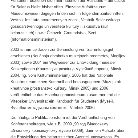
Personen, beziehen sich hier natürlich auf Russland – die Lücke
für Belarus bleibt bisher offen. Einzelne Aufsätze zum
Museumswesen dagegen finden sich in folgenden Zeitschriften:
Vestnik Instituta sovremennych znanii, Vestnik Belarusskogo
gosudarstvennogo universiteta kul’tury i iskusstva (auf
belarussisch) sowie Čelovek. Gramadstva, Svet
(Informationsministerium).
2003 ist ein Leitfaden zur Behandlung von Sammlungsgut
erschienen (Naučnaja obrabotka muzejnych predmetov, Mogiljov
2003) sowie 2004 ein Wegweiser zur Entwicklung musealer
Konzeptionen (Канцэпцыя развiцца музейнай справы, Minsk
2004, hg. vom Kulturministerium). 2005 hat das Nationale
Kunstmuseum einen Sammelband herausgegeben (Muzej kak
kreativnoe prostranstvo kul’tury, Minsk 2005) und 2006
veröffentlichte das Erziehungsministerium zusammen mit der
Vitebsker Universität ein Handbuch für Studenten (Музей.
Вучэбна-метадычны комплекс, Vitebsk 2006).
Die häufigste Publikationsform ist die Veröffentlichung von
Konferenzbeiträgen, wie z.B. 2009 „90 год Вiцебскаму
абласному краязнаŷчому музею (2009), darin ein Aufsatz über
die Entwicklung des belarussischen Ausstellungswesens. Es