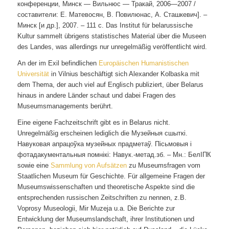
конференции, Минск ― Вильнюс ― Тракай, 2006―2007 /
составители: Е. Матевосян, В. Повилюнас, А. Сташкевич]. –
Минск [и др.], 2007. – 111 c. Das Institut für belarussische
Kultur sammelt übrigens statistisches Material über die Museen
des Landes, was allerdings nur unregelmäßig veröffentlicht wird.
An der im Exil befindlichen
Europäischen Humanistischen
Universität
in Vilnius beschäftigt sich Alexander Kolbaska mit
dem Thema, der auch viel auf Englisch publiziert, über Belarus
hinaus in andere Länder schaut und dabei Fragen des
Museumsmanagements berührt.
Eine eigene Fachzeitschrift gibt es in Belarus nicht.
Unregelmäßig erscheinen lediglich die Музейныя сшыткi.
Навуковая апрацоўка музейных прадметаў. Пiсьмовыя i
фотадакументальныя помнiкi: Навук.-метад.зб. – Мн.: БелIПК
sowie eine
Sammlung von Aufsätzen
zu Museumsfragen vom
Staatlichen Museum für Geschichte. Für allgemeine Fragen der
Museumswissenschaften und theoretische Aspekte sind die
entsprechenden russischen Zeitschriften zu nennen, z.B.
Voprosy Museologii, Mir Muzeja u.a. Die Berichte zur
Entwicklung der Museumslandschaft, ihrer Institutionen und