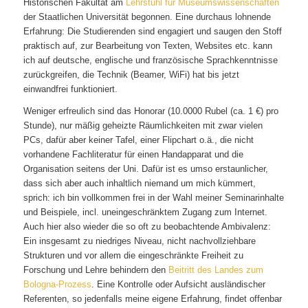
Historischen Fakultät am
Lehrstuhl für Museumswissenschaften
der Staatlichen Universität begonnen. Eine durchaus lohnende
Erfahrung: Die Studierenden sind engagiert und saugen den Stoff
praktisch auf, zur Bearbeitung von Texten, Websites etc. kann
ich auf deutsche, englische und französische Sprachkenntnisse
zurückgreifen, die Technik (Beamer, WiFi) hat bis jetzt
einwandfrei funktioniert.
Weniger erfreulich sind das Honorar (10.0000 Rubel (ca. 1 €) pro
Stunde), nur mäßig geheizte Räumlichkeiten mit zwar vielen
PCs, dafür aber keiner Tafel, einer Flipchart o.ä., die nicht
vorhandene Fachliteratur für einen Handapparat und die
Organisation seitens der Uni. Dafür ist es umso erstaunlicher,
dass sich aber auch inhaltlich niemand um mich kümmert,
sprich: ich bin vollkommen frei in der Wahl meiner Seminarinhalte
und Beispiele, incl. uneingeschränktem Zugang zum Internet.
Auch hier also wieder die so oft zu beobachtende Ambivalenz:
Ein insgesamt zu niedriges Niveau, nicht nachvollziehbare
Strukturen und vor allem die eingeschränkte Freiheit zu
Forschung und Lehre behindern den
Beitritt des Landes zum
Bologna-Prozess
. Eine Kontrolle oder Aufsicht ausländischer
Referenten, so jedenfalls meine eigene Erfahrung, findet offenbar