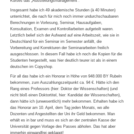
Kurses das „Ausstellungsmanagement“.
Insgesamt habe ich 49 akademische Stunden (à 40 Minuten)
unterrichtet, die nach für mich noch immer undurchschaubaren
Berechnungen in Vorlesung, Seminar, Hausaufgaben,
Konsultation, Examen und Kontrollarbeiten aufgeteilt waren.
Letztlich belief sich der Aufwand auf eine Arbeitszeit, wie sie in
Deutschland für ein Seminar im Semester anfällt, die
Vorbereitung und Korrekturen der Seminararbeiten freilich
ausgeschlossen. In diesem Fall habe ich noch die Kopien für die
Studenten hergestellt, was hier deutlich teurer ist als in einem
deutschen im Copyshop.
Für all das habe ich ein Honorar in Höhe von 948.000 BY Rubeln
bekommen, zum Auszahlungszeitpunkt ca. 94 €. Hätte ich den
Rang eines Professors (hier: Doktor der Wissenschaften) (und
nicht bloß einen Doktortitel, hier: Kandidat der Wissenschaften),
dann hätte ich (unwesentlich) mehr bekommen. Erhalten habe ich
das Honorar am 10. April, dem Tag jeden Monats, wo alle
Dozenten und Angestellten der Uni ihr Geld bekommen. Man
erhält es in bar und muss es sich an der zentralen Kasse der
Universität gegen Vorlage des Passes abholen. Das hat aber
immerhin einwandfrei geklappt!