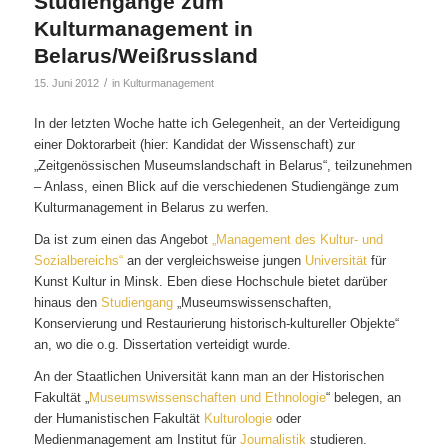
Studiengänge zum
Kulturmanagement in
Belarus/Weißrussland
/
15. Juni 2012
in
Kulturmanagement
In der letzten Woche hatte ich Gelegenheit, an der Verteidigung
einer Doktorarbeit (hier: Kandidat der Wissenschaft) zur
„Zeitgenössischen Museumslandschaft in Belarus“, teilzunehmen
– Anlass, einen Blick auf die verschiedenen Studiengänge zum
Kulturmanagement in Belarus zu werfen.
Da ist zum einen das Angebot
„Management des Kultur- und
Sozialbereichs“
an der vergleichsweise jungen
Universität
für
Kunst Kultur in Minsk. Eben diese Hochschule bietet darüber
hinaus den
Studiengang
„Museumswissenschaften,
Konservierung und Restaurierung historisch-kultureller Objekte“
an, wo die o.g. Dissertation verteidigt wurde.
An der Staatlichen Universität kann man an der Historischen
Fakultät „
Museumswissenschaften und Ethnologie
“ belegen, an
der Humanistischen Fakultät
Kulturologie
oder
Medienmanagement am Institut für
Journalistik
studieren.