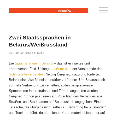
Zwei Staatssprachen in
Belarus/Weißrussland
/
19. Februar 2012
in
Kultur
Die
Sprachenfrage in Belarus
– das ist ein weites und
kontroverses Feld. Unlängst
äußerte sich
der Vorsitzende des
Schriftstellerverbandes
, Nikolaj Čerginec, dazu und forderte,
Belarussisch/weißrussisch stärker zu fördern. Um Belarussisch
zu mehr Verbreitung zu verhelfen, sollen beispielsweise
Sprachkurse in Institutionen und Firmen angeboten werden, so
Čerginec. Schon jetzt seien auf Vorschlag des Verbandes alle
Straßen- und Stadtnamen auf Belarussisch angegeben. Eine
Tatsache, die übrigens nicht selten zu Verwirrung bei Ausländern
und Touristen führt, da sämtliches Kartenmaterial bisher nur auf