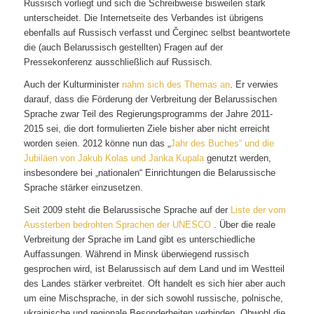
Russisch vorliegt und sich die Schreibweise bisweilen stark
unterscheidet. Die Internetseite des Verbandes ist übrigens
ebenfalls auf Russisch verfasst und Čerginec selbst beantwortete
die (auch Belarussisch gestellten) Fragen auf der
Pressekonferenz ausschließlich auf Russisch.
Auch der Kulturminister
nahm sich des Themas an
. Er verwies
darauf, dass die Förderung der Verbreitung der Belarussischen
Sprache zwar Teil des Regierungsprogramms der Jahre 2011-
2015 sei, die dort formulierten Ziele bisher aber nicht erreicht
worden seien. 2012 könne nun das „
Jahr des Buches“ und die
Jubiläen von Jakub Kolas und Janka Kupala
genutzt werden,
insbesondere bei „nationalen“ Einrichtungen die Belarussische
Sprache stärker einzusetzen.
Seit 2009 steht die Belarussische Sprache auf der
Liste der vom
Aussterben bedrohten Sprachen der UNESCO
. Über die reale
Verbreitung der Sprache im Land gibt es unterschiedliche
Auffassungen. Während in Minsk überwiegend russisch
gesprochen wird, ist Belarussisch auf dem Land und im Westteil
des Landes stärker verbreitet. Oft handelt es sich hier aber auch
um eine Mischsprache, in der sich sowohl russische, polnische,
ukrainische und regionale Besonderheiten verbinden. Obwohl die