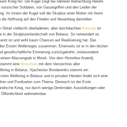
sem Krieg hin. Die Kugel zeigt bei nährerer Betrachtung Reliefs
 russischer Soldaten, von Gasangriffen und den Leiden der
ng. Im Innern der Kugel soll die Skulptur einer Mutter mit ihrem
die Hoffnung auf den Frieden und Neuanfang darstellen.
m Detail vielleicht überladenen, aber durchdachten
Konzept
ist
 in der Skulpturenlandschaft von Belarus. So verwundert es
annt ist und wohl kaum Chancen auf Realisierung hat. Das
s Ersten Weltkrieges zusammen. Einerseits ist er in den letzten
 und gesellschaftliche Erinnerung zurückgekehrt, insbesondere
 einem Massengrab in Minsk. Von dem Historiker Anatolij
stammt eine
Broschüre
mit dem Verzeichnis aller
tkrieg in Belarus, Vjacheslav Bondarenko stammt ein
sten Weltkrieg in Belarus und in privaten Händen findet sich eine
rken und Postkarten zum Thema. Dennoch ist der Erste
ländische Krieg, nur durch wenige Denkmäler, Ausstellungen oder
 Öffentlichkeit wahrnehmbar.