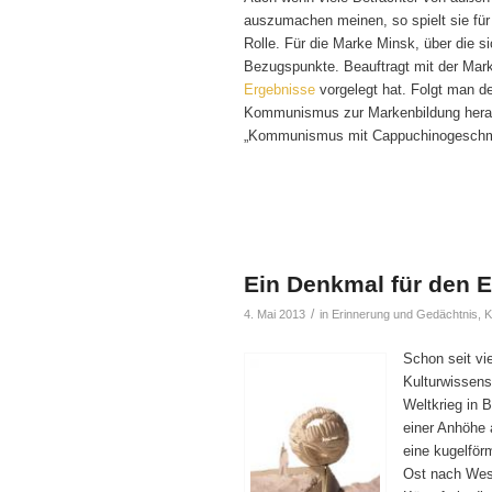
auszumachen meinen, so spielt sie für
Rolle. Für die Marke Minsk, über die si
Bezugspunkte. Beauftragt mit der Mark
Ergebnisse
vorgelegt hat. Folgt man 
Kommunismus zur Markenbildung heran
„Kommunismus mit Cappuchinogeschma
Ein Denkmal für den E
/
4. Mai 2013
in
Erinnerung und Gedächtnis
,
K
Schon seit vi
Kulturwissens
Weltkrieg in 
einer Anhöhe 
eine kugelför
Ost nach West