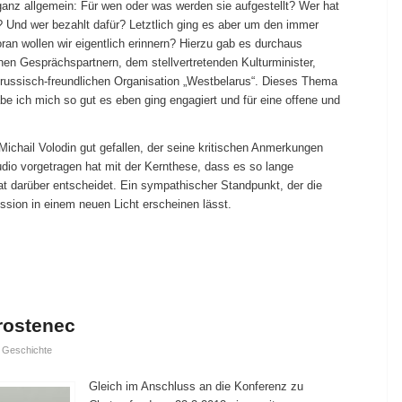
anz allgemein: Für wen oder was werden sie aufgestellt? Wer hat
r? Und wer bezahlt dafür? Letztlich ging es aber um den immer
an wollen wir eigentlich erinnern? Hierzu gab es durchaus
nen Gesprächspartnern, dem stellvertretenden Kulturminister,
 russisch-freundlichen Organisation „Westbelarus“. Dieses Thema
abe ich mich so gut es eben ging engagiert und für eine offene und
Michail Volodin gut gefallen, der seine kritischen Anmerkungen
io vorgetragen hat mit der Kernthese, dass es so lange
aat darüber entscheidet. Ein sympathischer Standpunkt, der die
ssion in einem neuen Licht erscheinen lässt.
rostenec
,
Geschichte
Gleich im Anschluss an die Konferenz zu