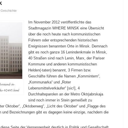
k
,
Geschichte
Im November 2012 veröffentlichte das
Stadtmagazin WHERE MINSK eine Übersicht
über die noch heute nach kommunistischen
Führern oder entsprechenden historischen
Ereignissen benannten Orte in Minsk. Demnach
gibt es noch ganze 16 Lenindenkmale in Minsk,
40 Straßen sind nach Lenin, Marx, der Pariser
Kommune und anderen kommunistischen
Helden(-taten) benannt, 3 Firmen bzw.
Geschäfte führen die Namen „Kommintern“,
„Kommunarka“ und „Roter
derstand-in-
Lebensmittelverkäufer“ [sic!], 4
cke-92495.html
Durchhalteparolen an der Metro Oktrjabrskaja
sind noch immer in Stein gemeißelt zu
er Oktober“, „Oktoberweg“, „Licht des Oktober“ und „Flagge des
en und Bezeichnungen gibt es dagegen keine einzige, nachdem die
iese Seite der Vergangenheit deutlich in Politik und Gesellschaft