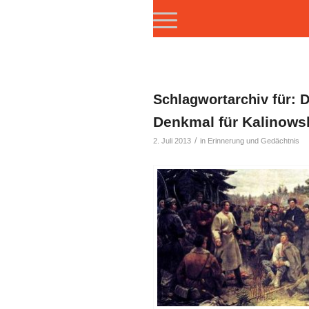
Schlagwortarchiv für:
D
Denkmal für Kalinows
/
2. Juli 2013
in
Erinnerung und Gedächtnis