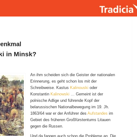
enkmal
ki in Minsk?
An ihm scheiden sich die Geister der nationalen
Erinnerung, es geht schon los mit der
Schreibweise. Kastus
Kalinouski
oder
Konstantin
Kalinowski
… Gemeint ist der
polnische Adlige und führende Kopf der
belarussischen Nationalbewegung im 19. Jh.
1863/64 war er der Anführer des
Aufstandes
im
Gebiet des früheren Großfürstentums Litauen
gegen die Russen.
Und da fangen auch schon die Probleme an. Die