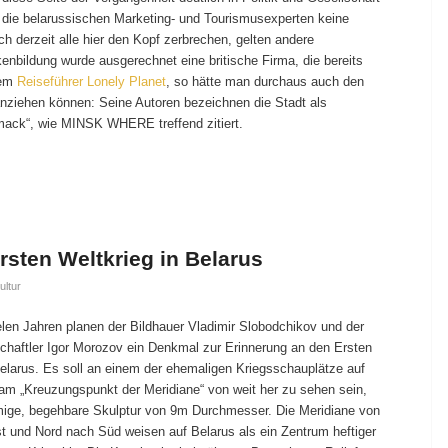
 die belarussischen Marketing- und Tourismusexperten keine
ch derzeit alle hier den Kopf zerbrechen, gelten andere
enbildung wurde ausgerechnet eine britische Firma, die bereits
dem
Reiseführer Lonely Planet
, so hätte man durchaus auch den
ziehen können: Seine Autoren bezeichnen die Stadt als
ck“, wie MINSK WHERE treffend zitiert.
rsten Weltkrieg in Belarus
ultur
elen Jahren planen der Bildhauer Vladimir Slobodchikov und der
chaftler Igor Morozov ein Denkmal zur Erinnerung an den Ersten
Belarus. Es soll an einem der ehemaligen Kriegsschauplätze auf
am „Kreuzungspunkt der Meridiane“ von weit her zu sehen sein,
mige, begehbare Skulptur von 9m Durchmesser. Die Meridiane von
 und Nord nach Süd weisen auf Belarus als ein Zentrum heftiger