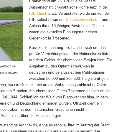
Chatyn fand am 23.3.2013 eine weitere
„wissenschaftlich-praktische Konferenz“ in der
IBB Minsk
statt. Veranstaltet wurde sie von der
IBB selbst sowie der
Geschichtswerkstatt
aus
Anlass ihres 10-jährigen Bestehens. Thema
waren die aktuellen Planungen für einen
Gedenkort in Trostenec.
Kurz zur Erinnerung: Es handelt sich um das
größte Vernichtungslager der Nationalsozialisten
auf dem Gebiet der ehemaligen Sowjetunion. Die
Angaben zu den Opfern schwanken in
ubliki/7579-
deutschen und belarussischen Publikationen
rusam-ne.html
zwischen 50.000 und 206.500. Insgesamt geht
owa, wo ein Gedenkstein an die Verbrennung zahlreicher Opfer
ernung am Standort des ehemaligen Gutes Trostenec erinnert an die
m Juli 1944. Schließlich der Wald von Blagowschtschina, in dem
rreich und Deutschland ermordet wurden. Offiziell dient ein
andort aber mit dem historischen Geschehen nicht in
ufschluss über die Ereignisse gibt.
 zuständige Architektin, Anna Aksenova, ihre im Auftrag der Stadt
Gestaltungsideen beziehen sich auf zwei der insgesamt drei