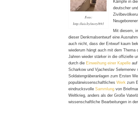
Kämpfe in die
deutscher und
Zivilbevölkeru
Foto:
Neugeborenen 
http://ais.by/story/891
Mit diesem, i
dieser Denkmalsentwurf eine Ausnahme
auch nicht, dass der Entwurf kaum bek
wiederum hängt auch mit dem Thema de
Jahren wieder stärker in die offizielle
durch die
Einweihung einer Kapelle
auf
Scharkow und Vjacheslav Selemenev 
Soldatengräberanlagen zum Ersten Wel
populärwissenschaftliches
Werk
zum Er
eindrucksvolle
Sammlung
von Briefma
Weltkrieg, anders als der Große Vater
wissenschaftliche Bearbeitungen in der