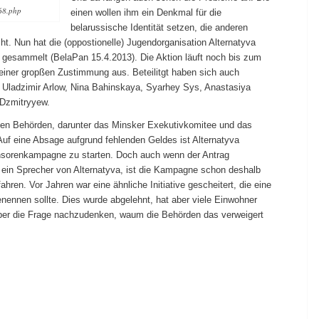
568.php
einen wollen ihm ein Denkmal für die
belarussische Identität setzen, die anderen
t. Nun hat die (oppostionelle) Jugendorganisation Alternatyva
l gesammelt (BelaPan 15.4.2013). Die Aktion läuft noch bis zum
einer gropßen Zustimmung aus. Beteilitgt haben sich auch
, Uladzimir Arlow, Nina Bahinskaya, Syarhey Sys, Anastasiya
 Dzmitryyew.
gen Behörden, darunter das Minsker Exekutivkomitee und das
Auf eine Absage aufgrund fehlenden Geldes ist Alternatyva
ponsorenkampagne zu starten. Doch auch wenn der Antrag
o ein Sprecher von Alternatyva, ist die Kampagne schon deshalb
ahren. Vor Jahren war eine ähnliche Initiative gescheitert, die eine
nennen sollte. Dies wurde abgelehnt, hat aber viele Einwohner
ber die Frage nachzudenken, waum die Behörden das verweigert