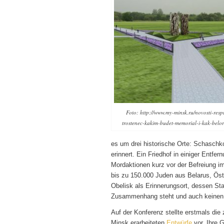
Foto: http://www.my-minsk.ru/novosti-resp
trostenec-kakim-budet-memorial-i-kak-belo
es um drei historische Orte: Schaschk
erinnert. Ein Friedhof in einiger Entf
Mordaktionen kurz vor der Befreiung i
bis zu 150.000 Juden aus Belarus, Öste
Obelisk als Erinnerungsort, dessen St
Zusammenhang steht und auch keinen A
Auf der Konferenz stellte erstmals die
Minsk erarbeiteten
Entwürfe
vor. Ihre 