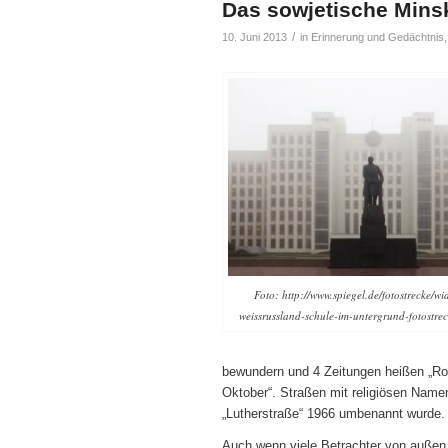
Das sowjetische Mins
/
10. Juni 2013
in
Erinnerung und Gedächtnis
Foto: http://www.spiegel.de/fotostrecke/wi
weissrussland-schule-im-untergrund-fotostre
bewundern und 4 Zeitungen heißen „Rot
Oktober“. Straßen mit religiösen Nam
„Lutherstraße“ 1966 umbenannt wurde.
Auch wenn viele Betrachter von außen d