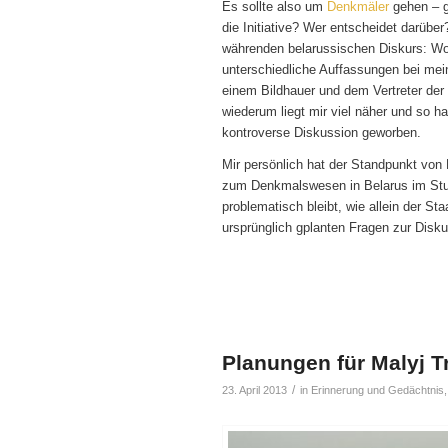
Es sollte also um
Denkmäler
gehen – g
die Initiative? Wer entscheidet darübe
währenden belarussischen Diskurs: Wor
unterschiedliche Auffassungen bei mei
einem Bildhauer und dem Vertreter der
wiederum liegt mir viel näher und so h
kontroverse Diskussion geworben.
Mir persönlich hat der Standpunkt von 
zum Denkmalswesen in Belarus im Stud
problematisch bleibt, wie allein der St
ursprünglich gplanten Fragen zur Disku
Planungen für Malyj T
/
23. April 2013
in
Erinnerung und Gedächtnis