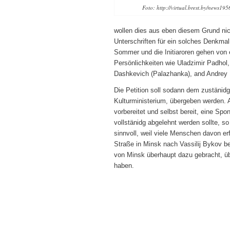
Foto: http://virtual.brest.by/news19
wollen dies aus eben diesem Grund nich
Unterschriften für ein solches Denkma
Sommer und die Initiaroren gehen von 
Persönlichkeiten wie Uladzimir Padhol
Dashkevich (Palazhanka), and Andrey
Die Petition soll sodann dem zustänid
Kulturministerium, übergeben werden. 
vorbereitet und selbst bereit, eine S
vollstänidg abgelehnt werden sollte, s
sinnvoll, weil viele Menschen davon erf
Straße in Minsk nach Vassilij Bykov be
von Minsk überhaupt dazu gebracht, ü
haben.